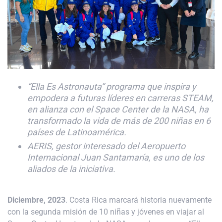
“Ella Es Astronauta” programa que inspira y
empodera a futuras líderes en carreras STEAM,
en alianza con el Space Center de la NASA, ha
transformado la vida de más de 200 niñas en 6
países de Latinoamérica.
AERIS, gestor interesado del Aeropuerto
Internacional Juan Santamaría, es uno de los
aliados de la iniciativa.
Diciembre, 2023
. Costa Rica marcará historia nuevamente
con la segunda misión de 10 niñas y jóvenes en viajar al