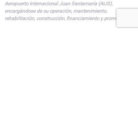
Aeropuerto Internacional Juan Santamaría (AIJS),
encargándose de su operación, mantenimiento,
rehabilitación, construcción, financiamiento y promoción.
La empresa busca superar las expectativas de su contrato
de gestión interesada de manera transversal a la
sostenibilidad, generando valor social, ambiental y
económico. AERIS está comprometido con brindar una
experiencia de viaje “Pura Vida” para los pasajeros que
transitan por la principal puerta de entrada al país y en
generar impacto positivo a Costa Rica y a sus partes
interesadas.
AERIS se nutre de la experiencia de sus casas matrices:
HAS Development Corporation y Grupo CCR de Brasil, éste
último como principal accionista y con participación en los
aeropuertos internacionales de Quito Ecuador, Curazao y