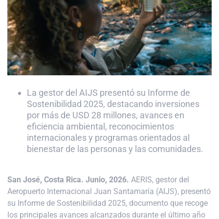
La gestor del AIJS presentó su Informe de
Sostenibilidad 2025, destacando inversiones
por más de USD 28 millones, avances en
eficiencia ambiental, reconocimientos
internacionales y programas orientados al
bienestar de las personas y las comunidades.
San José, Costa Rica. Junio, 2026.
AERIS, gestor del
Aeropuerto Internacional Juan Santamaría (AIJS), presentó
su Informe de Sostenibilidad 2025, documento que recoge
los principales avances alcanzados durante el último año