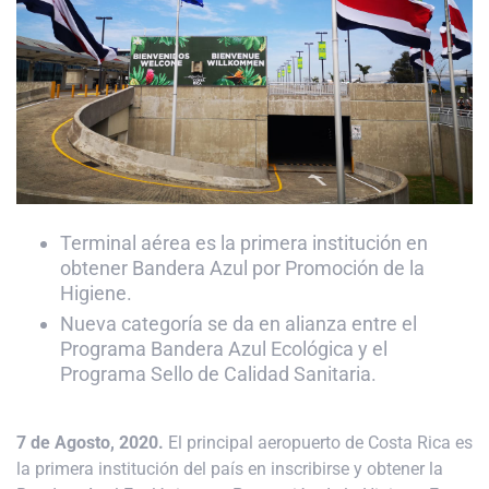
Terminal aérea es la primera institución en
obtener Bandera Azul por Promoción de la
Higiene.
Nueva categoría se da en alianza entre el
Programa Bandera Azul Ecológica y el
Programa Sello de Calidad Sanitaria.
7 de Agosto, 2020.
El principal aeropuerto de Costa Rica es
la primera institución del país en inscribirse y obtener la